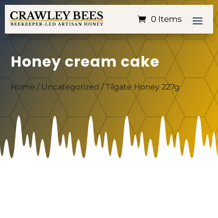
0 Items
Honey cream cake
Home
/
Uncategorized
/ Tilgate Honey 227g