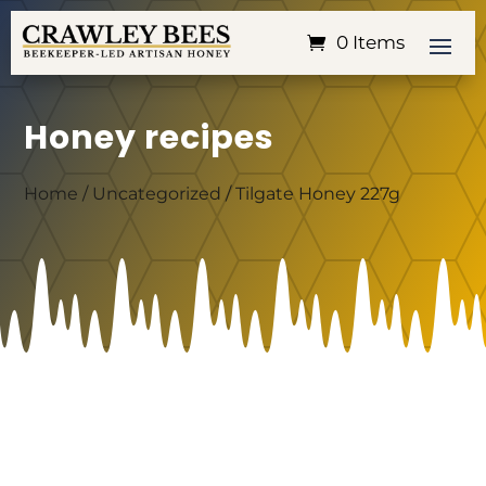
0 Items
Honey recipes
Home
/
Uncategorized
/ Tilgate Honey 227g